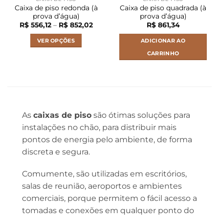
Caixa de piso redonda (à
Caixa de piso quadrada (à
prova d’água)
prova d’água)
Faixa
R$
556,12
–
R$
852,02
R$
861,34
de
preço:
VER OPÇÕES
ADICIONAR AO
R$ 556,12
através
CARRINHO
R$ 852,02
Este
produto
tem
várias
variantes.
As
caixas de piso
são ótimas soluções para
As
opções
instalações no chão, para distribuir mais
podem
pontos de energia pelo ambiente, de forma
ser
discreta e segura.
escolhidas
na
Comumente, são utilizadas em escritórios,
página
salas de reunião, aeroportos e ambientes
do
comerciais, porque permitem o fácil acesso a
produto
tomadas e conexões em qualquer ponto do