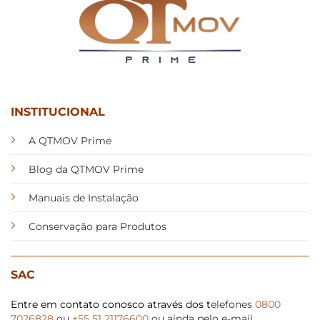
INSTITUCIONAL
A QTMOV Prime
Blog da QTMOV Prime
Manuais de Instalação
Conservação para Produtos
SAC
Entre em contato conosco através dos t
elefones
0800
7026828
ou
+55 51 21176600
ou ainda pelo e-mail