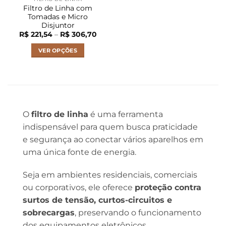
Filtro de Linha com
Tomadas e Micro
Disjuntor
Faixa
R$
221,54
–
R$
306,70
de
preço:
VER OPÇÕES
R$ 221,54
através
Este
R$ 306,70
produto
tem
várias
variantes.
O
filtro de linha
é uma ferramenta
As
opções
indispensável para quem busca praticidade
podem
e segurança ao conectar vários aparelhos em
ser
uma única fonte de energia.
escolhidas
na
Seja em ambientes residenciais, comerciais
página
ou corporativos, ele oferece
proteção contra
do
surtos de tensão, curtos-circuitos e
produto
sobrecargas
, preservando o funcionamento
dos equipamentos eletrônicos.