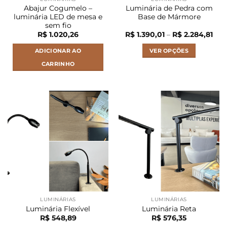
Abajur Cogumelo –
Luminária de Pedra com
luminária LED de mesa e
Base de Mármore
sem fio
Faix
R$
1.020,26
R$
1.390,01
–
R$
2.284,81
de
preç
ADICIONAR AO
VER OPÇÕES
R$ 1
atra
CARRINHO
R$ 2
Este
produto
tem
várias
variantes.
As
opções
podem
ser
escolhidas
na
página
LUMINÁRIAS
LUMINÁRIAS
do
Luminária Flexível
Luminária Reta
produto
R$
548,89
R$
576,35