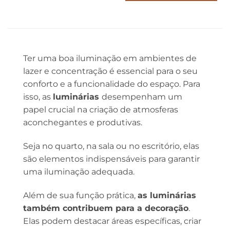
Este
produto
tem
várias
variantes.
Ter uma boa iluminação em ambientes de
As
opções
lazer e concentração é essencial para o seu
podem
conforto e a funcionalidade do espaço. Para
ser
isso, as
luminárias
desempenham um
escolhidas
papel crucial na criação de atmosferas
na
aconchegantes e produtivas.
página
do
Seja no quarto, na sala ou no escritório, elas
produto
são elementos indispensáveis para garantir
uma iluminação adequada.
Além de sua função prática,
as luminárias
também contribuem para a decoração
.
Elas podem destacar áreas específicas, criar