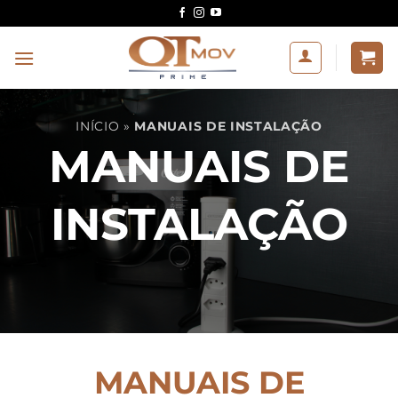
Skip
to
content
INÍCIO
»
MANUAIS DE INSTALAÇÃO
MANUAIS DE
INSTALAÇÃO
MANUAIS DE