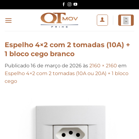
Skip
to
content
Espelho 4×2 com 2 tomadas (10A) +
1 bloco cego branco
Publicado
16 de março de 2026
às
2160 × 2160
em
Espelho 4×2 com 2 tomadas (10A ou 20A) + 1 bloco
cego