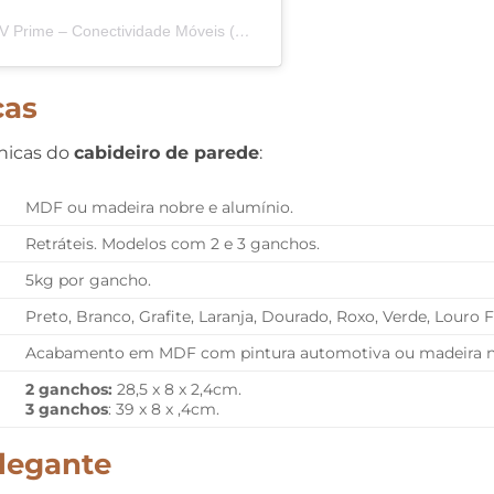
Uma publicação compartilhada por QTMOV Prime – Conectividade Móveis (@qtmovprime)
cas
cnicas do
cabideiro de parede
:
MDF ou madeira nobre e alumínio.
Retráteis. Modelos com 2 e 3 ganchos.
5kg por gancho.
Preto, Branco, Grafite, Laranja, Dourado, Roxo, Verde, Louro F
Acabamento em MDF com pintura automotiva ou madeira n
2 ganchos:
28,5 x 8 x 2,4cm.
3 ganchos
: 39 x 8 x ,4cm.
legante