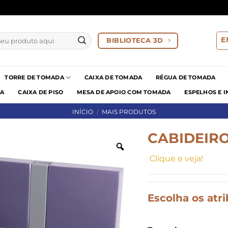
E
BIBLIOTECA 3D
TORRE DE TOMADA
CAIXA DE TOMADA
RÉGUA DE TOMADA
IA
CAIXA DE PISO
MESA DE APOIO COM TOMADA
ESPELHOS E 
INÍCIO
/
MAIS PRODUTOS
CABIDEIR
Clique e veja!
Escolha os atr