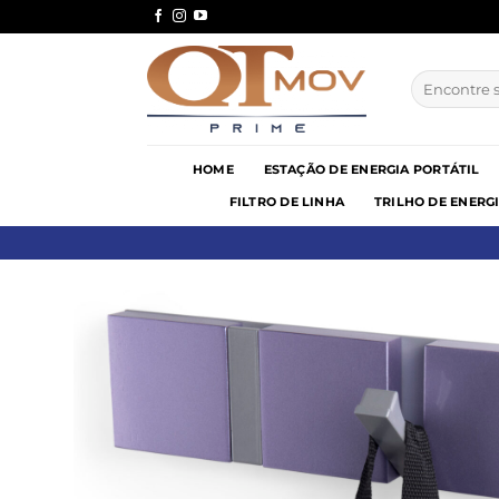
Skip
to
content
Pesquisar
por:
HOME
ESTAÇÃO DE ENERGIA PORTÁTIL
FILTRO DE LINHA
TRILHO DE ENERG