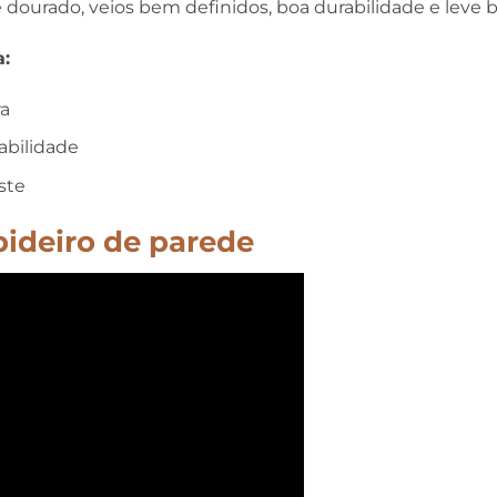
 dourado, veios bem definidos, boa durabilidade e leve b
:
ra
abilidade
ste
bideiro de parede