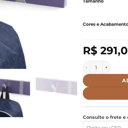
Tamanho
Cores e Acabament
R$
291,
Cabideiro de par
A
Consulte o frete e