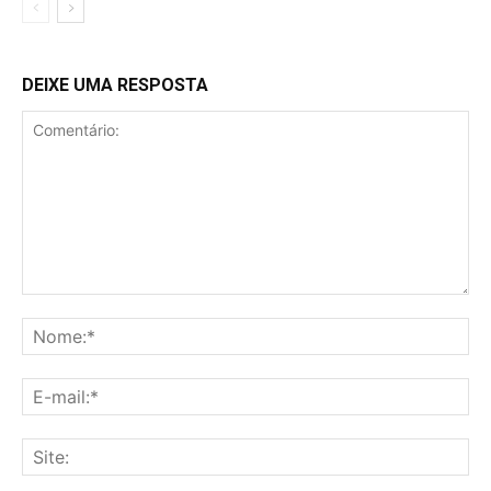
DEIXE UMA RESPOSTA
Comentário:
No
E-
mai
Sit