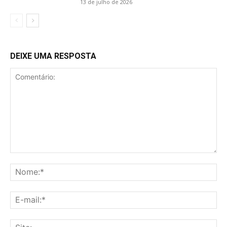
13 de julho de 2026
DEIXE UMA RESPOSTA
Comentário:
No
E-
mai
Sit