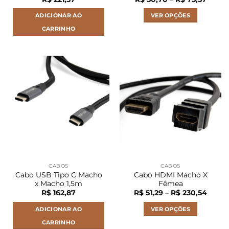
de
preço:
ADICIONAR AO
VER OPÇÕES
R$ 50,
atravé
CARRINHO
R$ 75,
Este
produto
tem
várias
variantes.
As
opções
podem
ser
escolhidas
na
página
CABOS
CABOS
do
Cabo USB Tipo C Macho
Cabo HDMI Macho X
produto
x Macho 1,5m
Fêmea
Faixa
R$
162,87
R$
51,29
–
R$
230,54
de
preço:
ADICIONAR AO
VER OPÇÕES
R$ 51,
atravé
CARRINHO
R$ 23