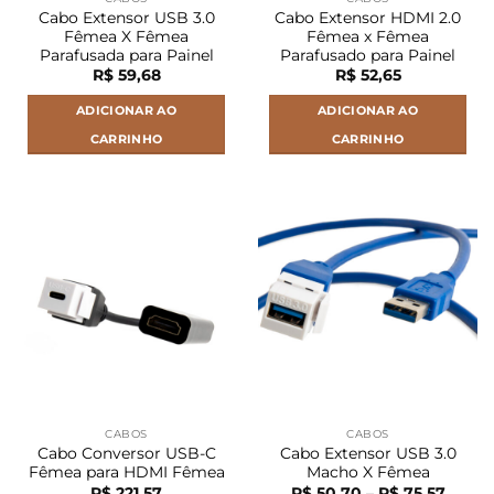
Cabo Extensor USB 3.0
Cabo Extensor HDMI 2.0
Fêmea X Fêmea
Fêmea x Fêmea
Parafusada para Painel
Parafusado para Painel
R$
59,68
R$
52,65
ADICIONAR AO
ADICIONAR AO
CARRINHO
CARRINHO
CABOS
CABOS
Cabo Conversor USB-C
Cabo Extensor USB 3.0
Fêmea para HDMI Fêmea
Macho X Fêmea
Faixa
R$
221,57
R$
50,70
–
R$
75,57