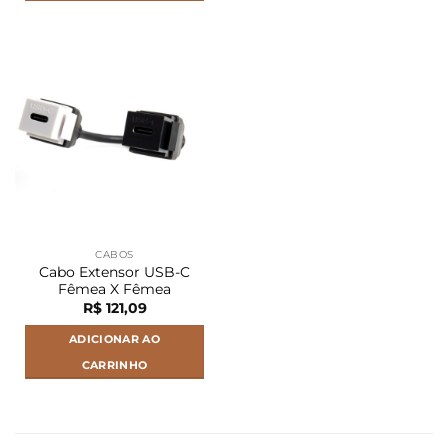
Este
produto
tem
várias
variantes.
As
opções
podem
ser
escolhidas
na
página
CABOS
do
Cabo Extensor USB-C
produto
Fêmea X Fêmea
R$
121,09
ADICIONAR AO
CARRINHO