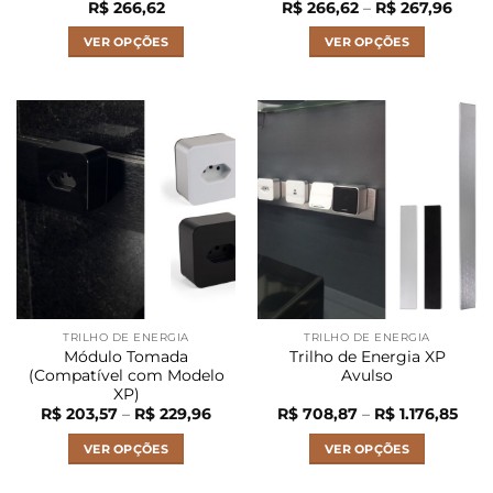
Faixa
R$
266,62
R$
266,62
–
R$
267,96
de
preço
VER OPÇÕES
VER OPÇÕES
R$ 2
atrav
Este
Este
R$ 26
produto
produto
tem
tem
várias
várias
variantes.
variantes.
As
As
opções
opções
podem
podem
ser
ser
escolhidas
escolhidas
na
na
página
página
TRILHO DE ENERGIA
TRILHO DE ENERGIA
do
do
Módulo Tomada
Trilho de Energia XP
produto
produto
(Compatível com Modelo
Avulso
XP)
Faixa
Faix
R$
203,57
–
R$
229,96
R$
708,87
–
R$
1.176,85
de
de
preço:
preç
VER OPÇÕES
VER OPÇÕES
R$ 203,57
R$ 7
através
atra
Este
Este
R$ 229,96
R$ 1.