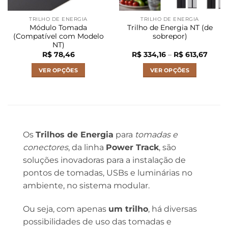
na
página
TRILHO DE ENERGIA
TRILHO DE ENERGIA
do
Módulo Tomada
Trilho de Energia NT (de
produto
(Compatível com Modelo
sobrepor)
NT)
Faixa
R$
78,46
R$
334,16
–
R$
613,67
de
preço
VER OPÇÕES
VER OPÇÕES
R$ 33
atrav
Este
Este
R$ 61
produto
produto
tem
tem
várias
várias
variantes.
variantes.
Os
Trilhos de Energia
para
tomadas e
As
As
opções
opções
conectores
, da linha
Power Track
, são
podem
podem
soluções inovadoras para a instalação de
ser
ser
pontos de tomadas, USBs e luminárias no
escolhidas
escolhidas
ambiente, no sistema modular.
na
na
página
página
Ou seja, com apenas
um trilho
, há diversas
do
do
possibilidades de uso das tomadas e
produto
produto