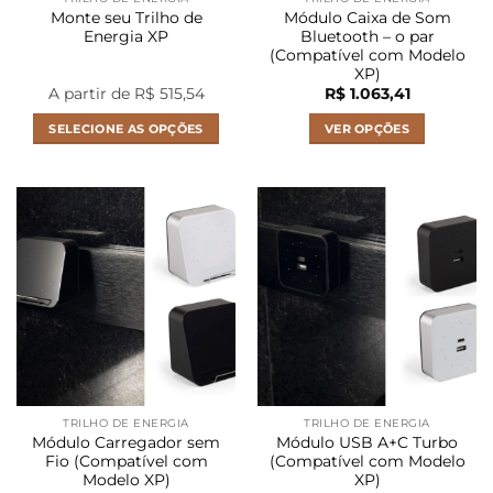
Monte seu Trilho de
Módulo Caixa de Som
Energia XP
Bluetooth – o par
(Compatível com Modelo
XP)
A partir de R$ 515,54
R$
1.063,41
SELECIONE AS OPÇÕES
VER OPÇÕES
Este
produto
tem
várias
variantes.
As
opções
podem
ser
escolhidas
na
página
TRILHO DE ENERGIA
TRILHO DE ENERGIA
do
Módulo Carregador sem
Módulo USB A+C Turbo
produto
Fio (Compatível com
(Compatível com Modelo
Modelo XP)
XP)