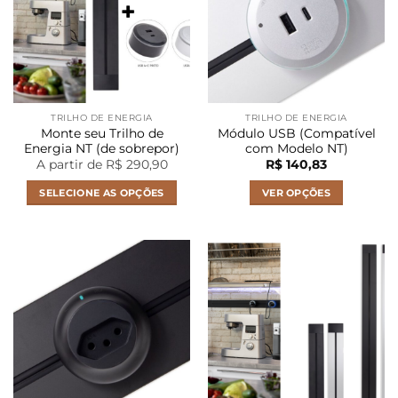
opções
podem
ser
escolhidas
na
página
TRILHO DE ENERGIA
TRILHO DE ENERGIA
do
Monte seu Trilho de
Módulo USB (Compatível
produto
Energia NT (de sobrepor)
com Modelo NT)
A partir de R$ 290,90
R$
140,83
SELECIONE AS OPÇÕES
VER OPÇÕES
Este
produto
tem
várias
variantes.
As
opções
podem
ser
escolhidas