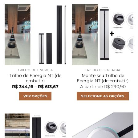
produto
produto
tem
tem
várias
várias
variantes.
variantes.
As
As
opções
opções
podem
podem
ser
ser
escolhidas
escolhidas
na
na
página
página
TRILHO DE ENERGIA
TRILHO DE ENERGIA
do
do
Trilho de Energia NT (de
Monte seu Trilho de
produto
produto
embutir)
Energia NT (de embutir)
Faixa
R$
344,16
–
R$
613,67
A partir de R$ 290,90
de
preço:
VER OPÇÕES
SELECIONE AS OPÇÕES
R$ 344,16
através
Este
R$ 613,67
produto
tem
várias
variantes.
As