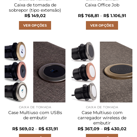
Caixa de tomada de
Caixa Office Job
sobrepor (tipo extensão)
Faixa
R$
149,02
R$
768,81
–
R$
1.106,91
de
preço
VER OPÇÕES
VER OPÇÕES
R$ 76
atrav
Este
Este
R$ 1.
produto
produto
tem
tem
várias
várias
variantes.
variantes.
As
As
opções
opções
podem
podem
ser
ser
escolhidas
escolhidas
na
na
página
página
CAIXA DE TOMADA
CAIXA DE TOMADA
do
do
Case Multiuso com USBs
Case Multiuso com
produto
produto
de embutir
carregador wireless de
embutir
Faixa
Faixa
R$
569,02
–
R$
631,91
R$
367,09
–
R$
430,02
de
de
preço:
preço