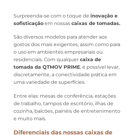
várias
variantes.
Surpreenda-se com o toque de
inovação e
As
opções
sofisticação
em nossas
caixas de tomadas.
podem
ser
São diversos modelos para atender aos
escolhidas
gostos dos mais exigentes, assim como para
na
o uso em ambientes empresariais ou
página
residenciais. Com qualquer
caixa de
do
tomada da QTMOV PRIME
, é possível levar,
produto
discretamente, a conectividade prática em
uma variedade de superfícies.
Entre elas: mesas de conferência, estações
de trabalho, tampos de escritório, ilhas de
cozinha, balcões, painéis de entretenimento
e muito mais.
Diferenciais das nossas caixas de