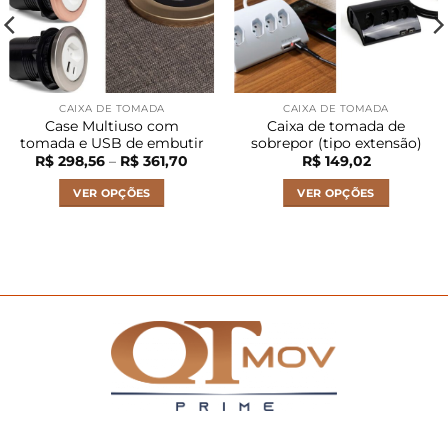
CAIXA DE TOMADA
CAIXA DE TOMADA
Case Multiuso com
Caixa de tomada de
tomada e USB de embutir
sobrepor (tipo extensão)
Faixa
R$
298,56
–
R$
361,70
R$
149,02
de
:
preço:
VER OPÇÕES
VER OPÇÕES
9,02
R$ 298,56
és
através
Este
Este
1,91
R$ 361,70
produto
produto
tem
tem
várias
várias
variantes.
variantes.
As
As
opções
opções
podem
podem
ser
ser
escolhidas
escolhidas
na
na
página
página