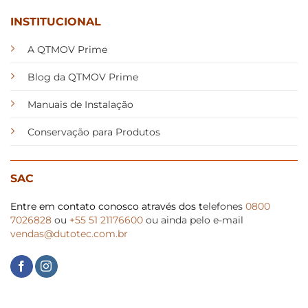
do
do
INSTITUCIONAL
produto
produto
A QTMOV Prime
Blog da QTMOV Prime
Manuais de Instalação
Conservação para Produtos
SAC
Entre em contato conosco através dos t
elefones
0800
7026828
ou
+55 51 21176600
ou ainda pelo e-mail
vendas@dutotec.com.br