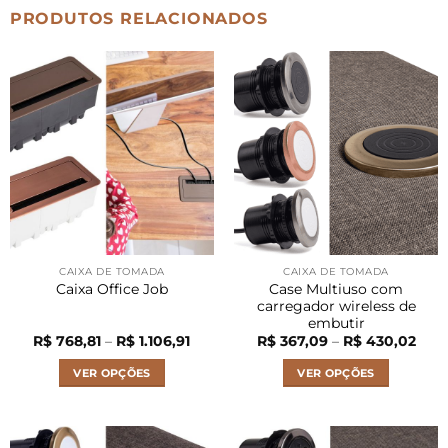
PRODUTOS RELACIONADOS
CAIXA DE TOMADA
CAIXA DE TOMADA
Case Multiuso com
Caixa Office Job
carregador wireless de
embutir
Faixa
Faix
R$
768,81
–
R$
1.106,91
R$
367,09
–
R$
430,02
de
de
preço:
preç
VER OPÇÕES
VER OPÇÕES
R$ 768,81
R$ 3
através
atra
Este
Este
R$ 1.106,91
R$ 4
produto
produto
tem
tem