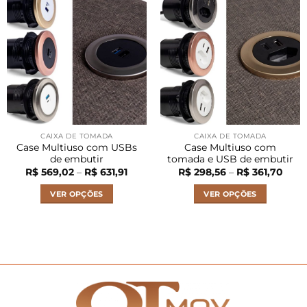
várias
várias
variantes.
variantes.
As
As
opções
opções
podem
podem
ser
ser
escolhidas
escolhidas
na
na
página
página
CAIXA DE TOMADA
CAIXA DE TOMADA
do
do
Case Multiuso com USBs
Case Multiuso com
produto
produto
de embutir
tomada e USB de embutir
Faixa
Faixa
R$
569,02
–
R$
631,91
R$
298,56
–
R$
361,70
de
de
preço:
preço
VER OPÇÕES
VER OPÇÕES
R$ 569,02
R$ 2
através
atrav
Este
Este
R$ 631,91
R$ 36
produto
produto
tem
tem
várias
várias
variantes.
variantes.
As
As
opções
opções