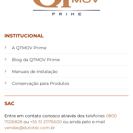
podem
podem
ser
ser
escolhidas
escolhidas
na
na
página
página
do
do
INSTITUCIONAL
produto
produto
A QTMOV Prime
Blog da QTMOV Prime
Manuais de Instalação
Conservação para Produtos
SAC
Entre em contato conosco através dos t
elefones
0800
7026828
ou
+55 51 21176600
ou ainda pelo e-mail
vendas@dutotec.com.br