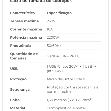
caixa de tomada de sobrepor
:
Característica
Especificação
Tensão máxima
250V
Corrente máxima
10A
Potência máxima
2200W
Frequência
50/60Hz
Quantidade de
6 (NBR 10A – 2P+T)
tomadas
1 USB-C (até 20W) + 1 USB-A
USB
(até 15W)
Proteção
Micro disjuntor ON/OFF
Proteção contra sobrecarga e
Segurança
curto-circuito
Cabo
1,50 metros (3 x 0,75 mm²)
Material
Termoplástico e metal