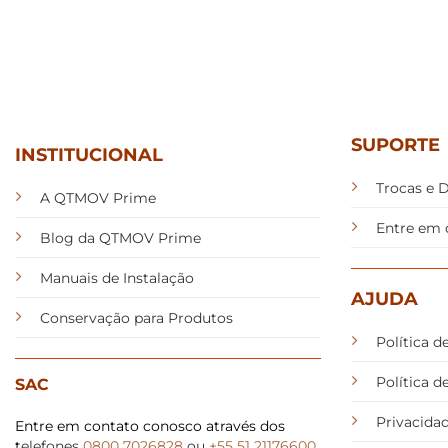
SUPORTE
INSTITUCIONAL
Trocas e 
A QTMOV Prime
Entre em 
Blog da QTMOV Prime
Manuais de Instalação
AJUDA
Conservação para Produtos
Política d
Política 
SAC
Privacida
Entre em contato conosco através dos
t
elefones
0800 7026828
ou
+55 51 21176600