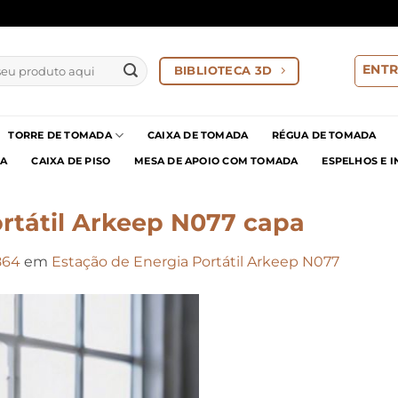
ENTR
BIBLIOTECA 3D
TORRE DE TOMADA
CAIXA DE TOMADA
RÉGUA DE TOMADA
IA
CAIXA DE PISO
MESA DE APOIO COM TOMADA
ESPELHOS E 
rtátil Arkeep N077 capa
864
em
Estação de Energia Portátil Arkeep N077