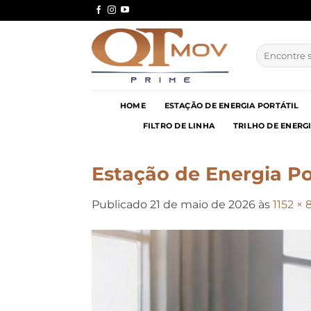
Skip
to
content
Pesquisar
por:
HOME
ESTAÇÃO DE ENERGIA PORTÁTIL
FILTRO DE LINHA
TRILHO DE ENERG
Estação de Energia Po
Publicado
21 de maio de 2026
às
1152 × 