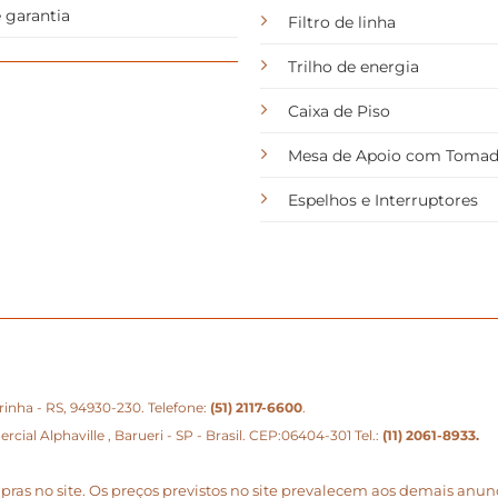
 garantia
Filtro de linha
Trilho de energia
Caixa de Piso
Mesa de Apoio com Toma
Espelhos e Interruptores
eirinha - RS, 94930-230. Telefone:
(51) 2117-6600
.
ial Alphaville , Barueri - SP - Brasil. CEP:06404-301 Tel.:
(11) 2061-8933
.
mpras no site. Os preços previstos no site prevalecem aos demais an