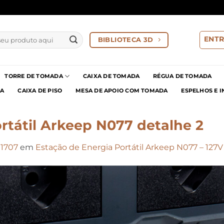
ENTR
BIBLIOTECA 3D
TORRE DE TOMADA
CAIXA DE TOMADA
RÉGUA DE TOMADA
IA
CAIXA DE PISO
MESA DE APOIO COM TOMADA
ESPELHOS E 
rtátil Arkeep N077 detalhe 2
 1707
em
Estação de Energia Portátil Arkeep N077 – 127V