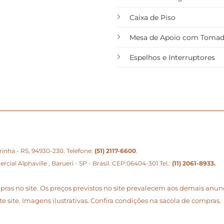
Caixa de Piso
Mesa de Apoio com Toma
Espelhos e Interruptores
eirinha - RS, 94930-230. Telefone:
(51) 2117-6600
.
ial Alphaville , Barueri - SP - Brasil. CEP:06404-301 Tel.:
(11) 2061-8933
.
mpras no site. Os preços previstos no site prevalecem aos demais an
e site. Imagens ilustrativas. Confira condições na sacola de compras.