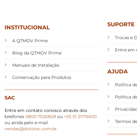
SUPORTE
INSTITUCIONAL
Trocas e 
A QTMOV Prime
Entre em 
Blog da QTMOV Prime
Manuais de Instalação
AJUDA
Conservação para Produtos
Política d
Política 
SAC
Privacida
Entre em contato conosco através dos
t
elefones
0800 7026828
ou
+55 51 21176600
Termos de
ou ainda pelo e-mail
vendas@dutotec.com.br