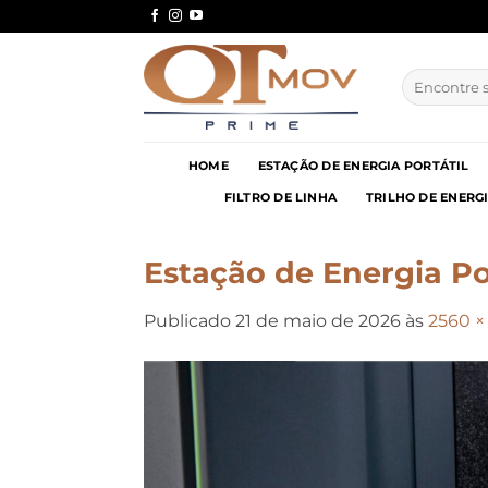
Skip
to
content
Pesquisar
por:
HOME
ESTAÇÃO DE ENERGIA PORTÁTIL
FILTRO DE LINHA
TRILHO DE ENERG
Estação de Energia Po
Publicado
21 de maio de 2026
às
2560 ×