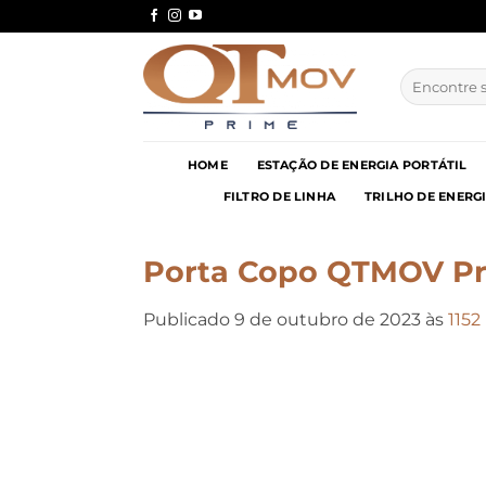
Skip
to
content
Pesquisar
por:
HOME
ESTAÇÃO DE ENERGIA PORTÁTIL
FILTRO DE LINHA
TRILHO DE ENERG
Porta Copo QTMOV Pr
Publicado
9 de outubro de 2023
às
1152