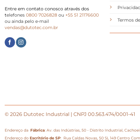
Privacida
Entre em contato conosco através dos
t
elefones
0800 7026828
ou
+55 51 21176600
Termos de
ou ainda pelo e-mail
vendas@dutotec.com.br
© 2026 Dutotec Industrial | CNPJ 00.563.474/0001-41
Endereço da
Fábrica
: Av. das Indústrias, 50 - Distrito Industrial, Cacho
Endereço do
Escritório de SP
: Rua Caldas Novas, 50 SL 149 Centro Comerc