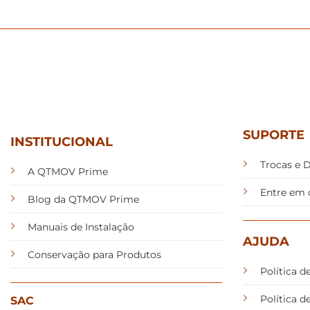
SUPORTE
INSTITUCIONAL
Trocas e 
A QTMOV Prime
Entre em 
Blog da QTMOV Prime
Manuais de Instalação
AJUDA
Conservação para Produtos
Política d
Política 
SAC