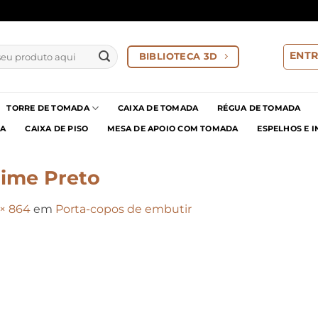
ENTR
BIBLIOTECA 3D
TORRE DE TOMADA
CAIXA DE TOMADA
RÉGUA DE TOMADA
IA
CAIXA DE PISO
MESA DE APOIO COM TOMADA
ESPELHOS E 
ime Preto
 × 864
em
Porta-copos de embutir