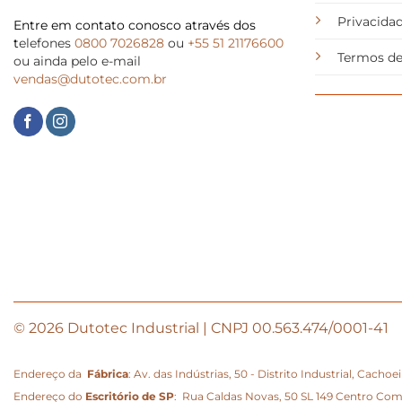
Privacida
Entre em contato conosco através dos
t
elefones
0800 7026828
ou
+55 51 21176600
Termos de
ou ainda pelo e-mail
vendas@dutotec.com.br
© 2026 Dutotec Industrial | CNPJ 00.563.474/0001-41
Endereço da
Fábrica
: Av. das Indústrias, 50 - Distrito Industrial, Cacho
Endereço do
Escritório de SP
: Rua Caldas Novas, 50 SL 149 Centro Comerc