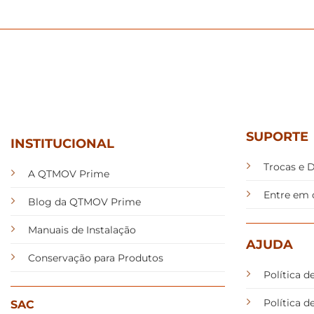
SUPORTE
INSTITUCIONAL
Trocas e 
A QTMOV Prime
Entre em 
Blog da QTMOV Prime
Manuais de Instalação
AJUDA
Conservação para Produtos
Política d
Política 
SAC