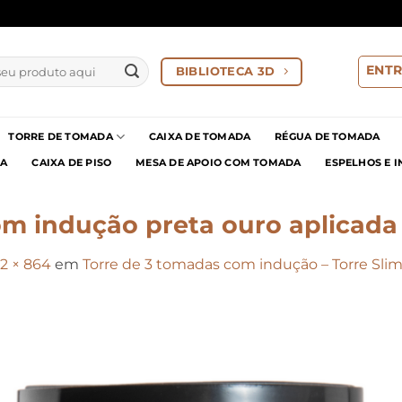
ENTR
BIBLIOTECA 3D
TORRE DE TOMADA
CAIXA DE TOMADA
RÉGUA DE TOMADA
IA
CAIXA DE PISO
MESA DE APOIO COM TOMADA
ESPELHOS E 
om indução preta ouro aplicada
52 × 864
em
Torre de 3 tomadas com indução – Torre Slim