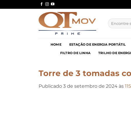
Skip
to
content
Pesquisar
por:
HOME
ESTAÇÃO DE ENERGIA PORTÁTIL
FILTRO DE LINHA
TRILHO DE ENERG
Torre de 3 tomadas c
Publicado
3 de setembro de 2024
às
11