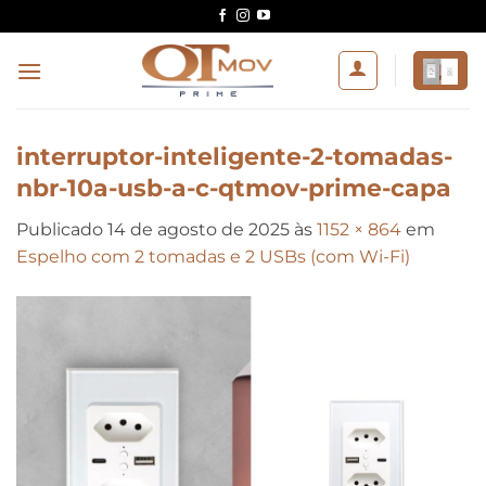
Skip
to
content
interruptor-inteligente-2-tomadas-
nbr-10a-usb-a-c-qtmov-prime-capa
Publicado
14 de agosto de 2025
às
1152 × 864
em
Espelho com 2 tomadas e 2 USBs (com Wi-Fi)