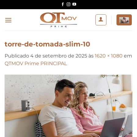
Skip
to
content
torre-de-tomada-slim-10
Publicado
4 de setembro de 2025
às
1620 × 1080
em
QTMOV Prime PRINCIPAL