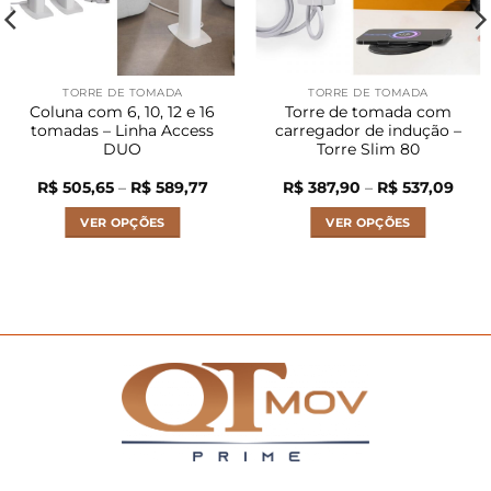
TORRE DE TOMADA
TORRE DE TOMADA
Coluna com 6, 10, 12 e 16
Torre de tomada com
tomadas – Linha Access
carregador de indução –
DUO
Torre Slim 80
a
Faixa
Faix
R$
505,65
–
R$
589,77
R$
387,90
–
R$
537,09
de
de
o:
preço:
preç
VER OPÇÕES
VER OPÇÕES
14,97
R$ 505,65
R$ 3
vés
através
atra
Este
Este
87,46
R$ 589,77
R$ 5
produto
produto
tem
tem
várias
várias
variantes.
variantes.
As
As
opções
opções
podem
podem
ser
ser
escolhidas
escolhidas
na
na