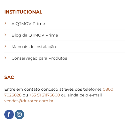
página
página
do
do
INSTITUCIONAL
produto
produto
A QTMOV Prime
Blog da QTMOV Prime
Manuais de Instalação
Conservação para Produtos
SAC
Entre em contato conosco através dos t
elefones
0800
7026828
ou
+55 51 21176600
ou ainda pelo e-mail
vendas@dutotec.com.br