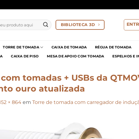
ENTR
BIBLIOTECA 3D
TORRE DE TOMADA
CAIXA DE TOMADA
RÉGUA DE TOMADA
IA
CAIXA DE PISO
MESA DE APOIO COM TOMADA
ESPELHOS E 
 com tomadas + USBs da QTMOV
to ouro atualizada
152 × 864
em
Torre de tomada com carregador de indução