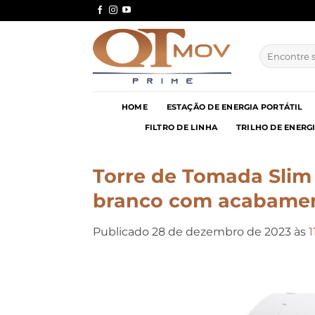
Skip
to
content
Pesquisar
por:
HOME
ESTAÇÃO DE ENERGIA PORTÁTIL
FILTRO DE LINHA
TRILHO DE ENERG
Torre de Tomada Slim
branco com acabamen
Publicado
28 de dezembro de 2023
às
1