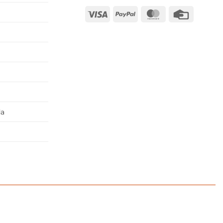
Visa
PayPal
MasterCard
Credit
Card
da