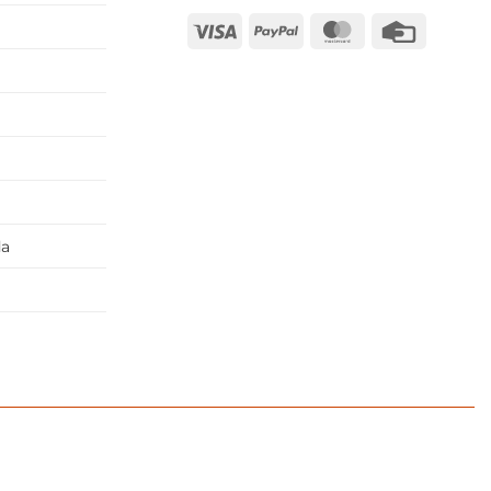
Visa
PayPal
MasterCard
Credit
Card
da