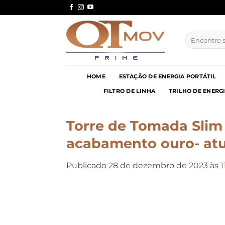
Skip
to
content
Pesquisar
por:
HOME
ESTAÇÃO DE ENERGIA PORTÁTIL
FILTRO DE LINHA
TRILHO DE ENERG
Torre de Tomada Sli
acabamento ouro- atu
Publicado
28 de dezembro de 2023
às
1