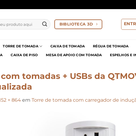
ENTR
BIBLIOTECA 3D
TORRE DE TOMADA
CAIXA DE TOMADA
RÉGUA DE TOMADA
IA
CAIXA DE PISO
MESA DE APOIO COM TOMADA
ESPELHOS E 
m com tomadas + USBs da QTMO
alizada
152 × 864
em
Torre de tomada com carregador de indução